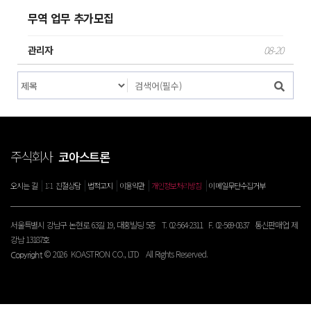
무역 업무 추가모집
관리자
08-20
주식회사
코아스트론
|
|
|
|
|
오시는 길
1:1 친절상담
법적고지
이용약관
개인정보처리방침
이메일무단수집거부
서울특별시 강남구 논현로 63길 19, 대홍빌딩 5층 T. 02-564-2311 F. 02-569-0837 통신판매업 제
강남 13187호
© 2026 KOASTRON CO., LTD All Rights Reserved.
Copyright