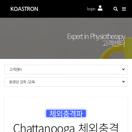
Togg
KOASTRON
login
navig
Expert in Physiotherapy
고객센터
고객센터
동영상 강좌 /교육
체외충격파
Chattanooga 체외충격