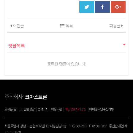
이전글
목록
다음글
댓글목록
등록된 댓글이 없습니다.
주식회사
코아스트론
|
|
|
|
|
오시는 길
1:1 친절상담
법적고지
이용약관
개인정보처리방침
이메일무단수집거부
서울특별시 강남구 논현로 63길 19, 대홍빌딩 5층 T. 02-564-2311 F. 02-569-0837 통신판매업 제
강남 13187호