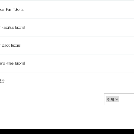
 Pain Tutorial
ciitus Tutorial
ack Tutorial
 Knee Tutorial
영상