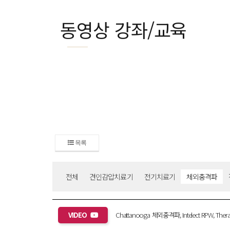
동영상 강좌/교육
목록
전체
견인감압치료기
전기치료기
체외충격파
VIDEO
Chattanooga 체외충격파, Intelect RPW, Therapy 