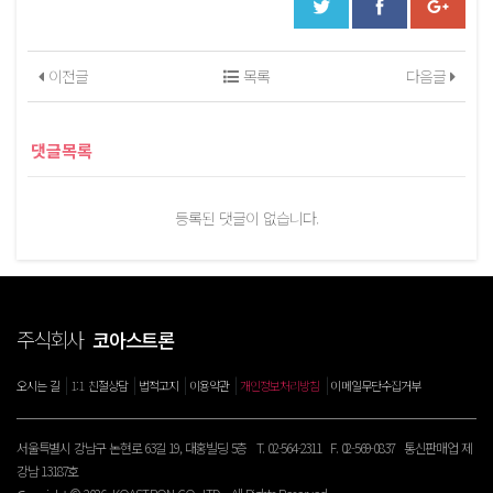
이전글
목록
다음글
댓글목록
등록된 댓글이 없습니다.
주식회사
코아스트론
|
|
|
|
|
오시는 길
1:1 친절상담
법적고지
이용약관
개인정보처리방침
이메일무단수집거부
서울특별시 강남구 논현로 63길 19, 대홍빌딩 5층 T. 02-564-2311 F. 02-569-0837 통신판매업 제
강남 13187호