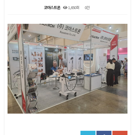
코아스트론
1,650회
0건
본문