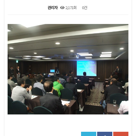
관리자
2,171회
0건
본문