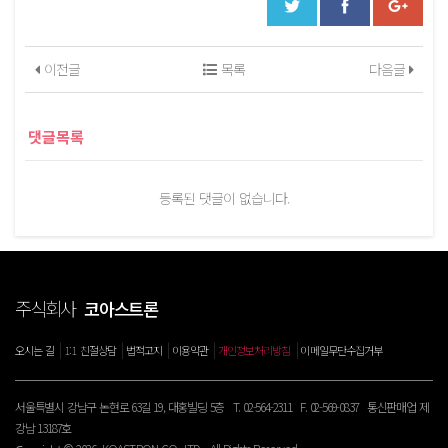
이전글
목록
다음글
댓글목록
등록된 댓글이 없습니다.
주식회사
코아스트론
|
|
|
|
|
오시는 길
1:1 친절상담
법적고지
이용약관
개인정보처리방침
이메일무단수집거부
서울특별시 강남구 논현로 63길 19, 대홍빌딩 5층 T. 02-564-2311 F. 02-569-0837 통신판매업 제
강남 13187호